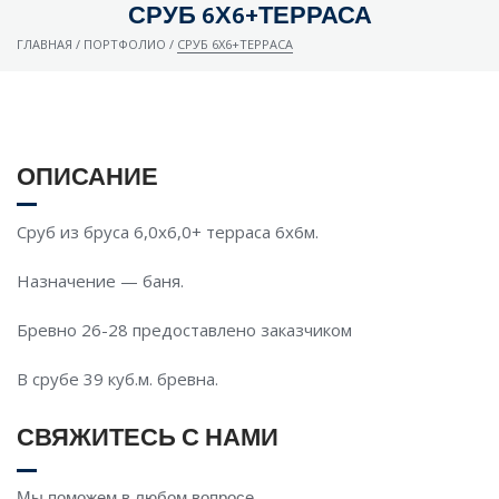
СРУБ 6Х6+ТЕРРАСА
ГЛАВНАЯ
/
ПОРТФОЛИО
/
СРУБ 6Х6+ТЕРРАСА
ОПИСАНИЕ
Сруб из бруса 6,0х6,0+ терраса 6х6м.
Назначение — баня.
Бревно 26-28 предоставлено заказчиком
ЗАКАЗАТЬ ЗВОНОК
В срубе 39 куб.м. бревна.
СВЯЖИТЕСЬ С НАМИ
Ваше имя
*
Мы поможем в любом вопросе