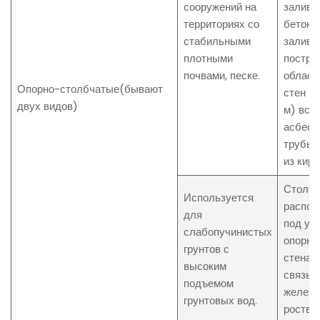
сооружений на
залива
территориях со
бетоно
стабильными
заливк
плотными
построй
почвами, песке.
област
Опорно-столбчатые(бывают
стен (ш
двух видов)
м) вст
асбест
трубы,
из кирп
Столб
Используется
распол
для
под уг
слабопучинистых
опорн
грунтов с
стенам
высоким
связыв
подъемом
железо
грунтовых вод.
ростве