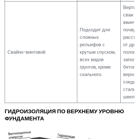
Вертик
сваи
ввинчи
Подходит для
почву 
сложных
рассто
рельефов с
от друг
Свайно-винтовой
крутым спуском,
полост
всех видов
заполн
грунтов, кроме
бетоно
скального.
верхни
соедин
сталь
швелле
ГИДРОИЗОЛЯЦИЯ ПО ВЕРХНЕМУ УРОВНЮ
ФУНДАМЕНТА