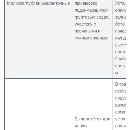
Мелкозаглубленныеленточные
при высоко
Устана
Ваш номер телефона
*
поднимающихся
опалуб
грунтовых водах,
залива
участках с
бетон.
песчаными и
почвой
сухими почвами.
фунда
выступ
полмет
Глубин
составл
м.
В тран
песчан
подушк
размещ
армату
Выполняется для
устана
легких
опалуб