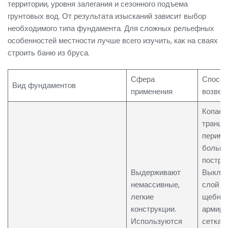
территории, уровня залегания и сезонного подъема
грунтовых вод. От результата изысканий зависит выбор
необходимого типа фундамента. Для сложных рельефных
особенностей местности лучше всего изучить, как на сваях
строить баню из бруса.
Сфера
Спосо
Вид фундаментов
применения
возвед
Копает
транше
периме
больш
построй
ЗАКАЗАТЬ ЗВОНОК
Выдерживают
Выкла
немассивные,
слой м
легкие
щебня 
Ваше имя
*
конструкции.
армир
Используются
сетка.